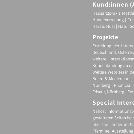
Kund:innen (
Hausarztpraxis Matthi
Hundebetreuung | Coa
Harald Huss | Natur Se
Projekte
Erstellung der Intern
Deutschland, Österrei
weitere Interaktion
Kundenbindung an das
Weitere Websites in d
Buch- & Medienhaus, 
Nürnberg | Phönicia T
Friseur, Nürnberg | Ent
Special Inter
Nahost Informationsp
gestalteten Seiten bei
über die Länder im Na
“Termine, Ausstellung