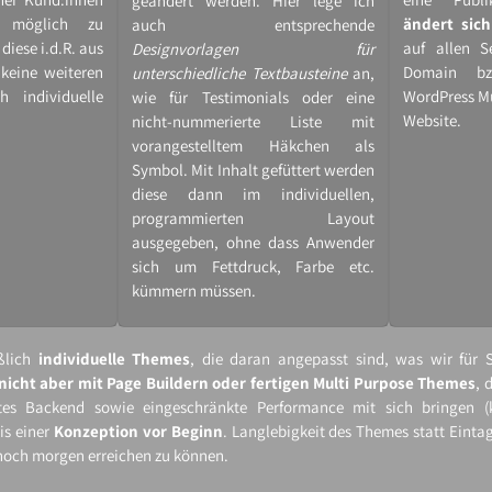
geändert werden. Hier lege ich
 möglich zu
ändert sich
auch entsprechende
diese i.d.R. aus
auf allen S
Designvorlagen für
keine weiteren
Domain b
unterschiedliche Textbausteine
an,
 individuelle
WordPress Mu
wie für Testimonials oder eine
Website.
nicht-​nummerierte Liste mit
vorangestelltem Häkchen als
Symbol. Mit Inhalt gefüttert werden
diese dann im individuellen,
programmierten Layout
ausgegeben, ohne dass Anwender
sich um Fettdruck, Farbe etc.
kümmern müssen.
eßlich
individuelle Themes
, die daran angepasst sind, was wir für S
nicht aber mit Page Buildern oder fertigen Multi Purpose Themes
, 
tes Backend sowie eingeschränkte Performance mit sich bringen (k
is einer
Konzeption vor Beginn
. Langlebigkeit des Themes statt Eintag
noch morgen erreichen zu können.