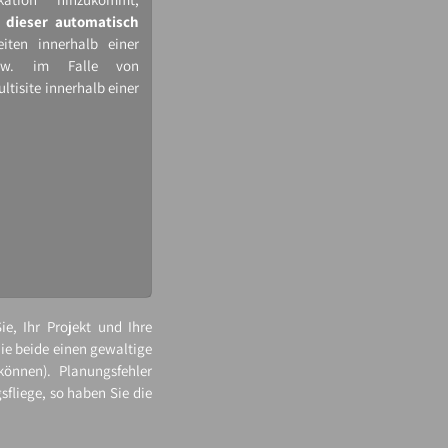
 dieser automatisch
eiten innerhalb einer
zw. im Falle von
ltisite innerhalb einer
ie, Ihr Projekt und Ihre
die beide einen gewaltige
önnen). Planungsfehler
sfliege, so haben Sie die