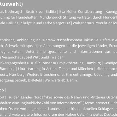
Auswahl)
as Nothnagel | Beatriz von Eidlitz | Eva Müller Kunstberatung | Koenigs
ching für Hundehalter | Mundenbruch Stiftung vertreten durch Munde
ele Heilung | Skulptur und Farbe Margot Luf | Walter Kraus Produktionsc
etpräsenz, Anbindung an Warenwirtschaftssystem inklusive Lieferausku
ch, Schweiz mit speziellen Anpassungen für die jeweiligen Länder, Fr
smöglichkeiten. Unternehmensgeschichte und Informationen aus d
 Versandhaus Josef Witt GmbH Weiden.
er Vergangenheit u. a. für Consensa Projektberatung, Hamburg | Gennige
Bamberg | Lina Learning in Action, Tempe und München | Mindbalance, 
ours, Nürnberg. Weitere Branchen u. a. Firmentrainings, Coaching und
sorgungsbetrieb, Bielefeld | Weinvertrieb, Berlin.
est
ortal zu den Länder Nordafrikas sowie des Nahen und Mittleren Osten
nhalten eine unglaubliche Zahl von Informationen” (Heyne Internet Guide
hen Osten: von allgemeiner Landeskunde bis zu aktuellen Schlagzeile
en und viele weitere Infos rund um den Nahen Osten” (Zweites Deutsc