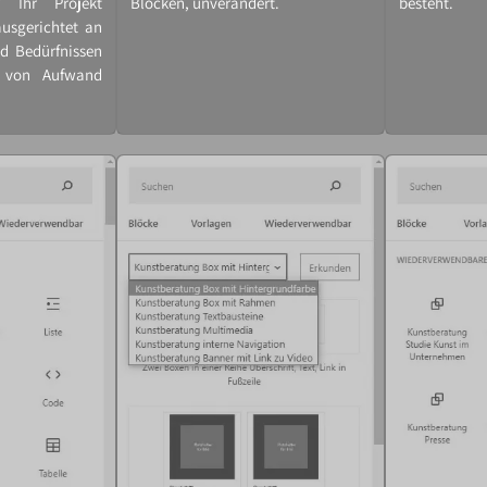
 Ihr Projekt
Blöcken, unverändert.
besteht.
usgerichtet an
d Bedürfnissen
 von Aufwand