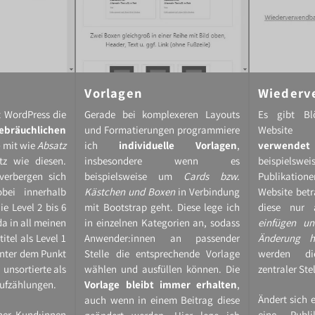
Vorlagen
Wiederv
t WordPress die
Gerade bei komplexeren Layouts
Es gibt Bl
ebräuchlichen
und Formatierungen programmiere
Websit
e
mit wie
Absatz
ich
individuelle Vorlagen
,
verwende
tz wie diesen.
insbesondere wenn es
beispielsw
erbergen sich
beispielsweise um
Cards bzw.
Publikatione
bei innerhalb
Kästchen und Boxen
in Verbindung
Website bet
ie Level 2 bis 6
mit Bootstrap geht. Diese lege ich
diese nu
a in all meinen
in einzelnen Kategorien an, sodass
einfügen un
itel als Level 1
Anwender:innen an passender
Änderung h
nter dem Punkt
Stelle die entsprechende Vorlage
werden di
 unsortierte als
wählen und ausfüllen können. Die
zentraler Stel
ufzählungen.
Vorlage bleibt immer erhalten
,
Ändert sich e
auch wenn in einem Beitrag diese
er Kund:innen
eine Publi