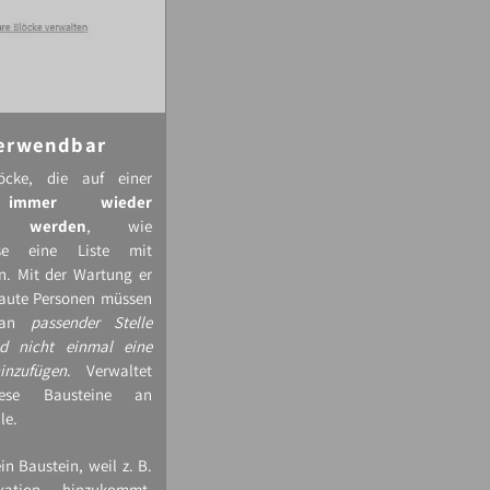
erwendbar
öcke, die auf einer
e
immer wieder
t werden
, wie
eise eine Liste mit
n. Mit der Wartung er
raute Personen müssen
r an
passender Stelle
d nicht einmal eine
inzufügen
. Verwaltet
ese Bausteine an
le.
in Baustein, weil z. B.
kation hinzukommt,