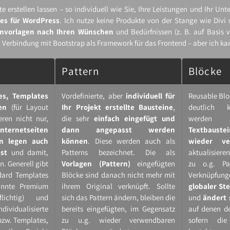
 erstellen lassen – so individuell wie Sie, Ihre Leistungen und Ihr Un
es für WordPress
. Ich nutze keine Produkte von der Stange wie Divi
nvorlagen nach Ihren Wünschen
und Bedürfnissen (z. B. auf Basis 
n Verbindung mit Bootstrap als Framework für das Frontend – aber ich k
Pattern
Blöcke
s, Templates
Vordefinierte, aber
individuell für
Reusable Blo
en
(für Layout
Ihr Projekt erstellte Bausteine
,
deutlich k
eren nicht nur,
die sehr
einfach eingefügt und
werden 
Internetseiten
dann angepasst werden
Textbaustei
n legen auch
können
. Diese werden auch als
wieder ve
st
und damit,
Patterns bezeichnet. Die als
aktualisiere
. Generell gibt
Vorlagen (Pattern)
eingefügten
zu o.g. Pa
ndard Templates
Blöcke sind danach nicht mehr mit
Verknüpfu
nannte Premium
ihrem Original verknüpft. Sollte
globaler St
lichtig) und
sich das Pattern ändern, bleiben die
und
ändert 
idualisierte
bereits eingefügten, im Gegensatz
auf denen de
bzw. Templates,
zu u.g. wieder verwendbaren
sofern di