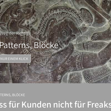
r Weg der Richtige
Patterns, Blöcke
 NUR EINEM KLICK
TTERNS, BLÖCKE
s für Kunden nicht für Freak