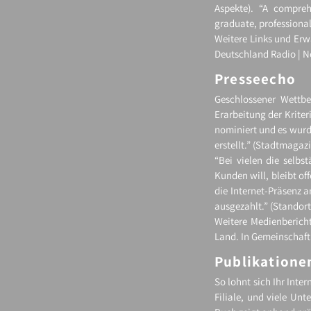
Aspekte). “A compreh
graduate, professional”
Weitere Links und Erw
Deutschland Radio | 
Presseecho
Geschlossener Wettb
Erarbeitung der Krite
nominiert und es wurde
erstellt.” (Stadtmagaz
“Bei vielen die selbs
Kunden will, bleibt of
die Internet-​Präsenz 
ausgezahlt.” (Standor
Weitere Medienbericht
Land. In Gemeinschaft
Publikatione
So lohnt sich Ihr Inter
Filiale, und viele Un