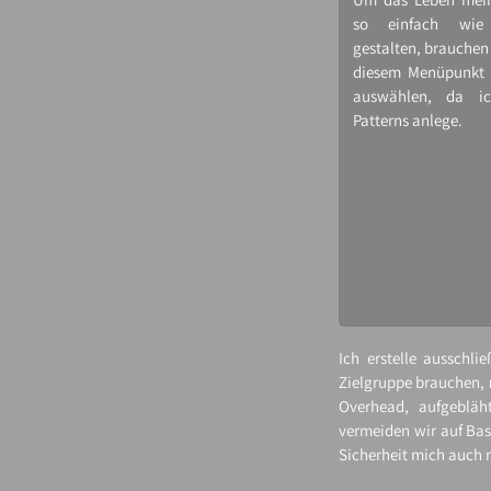
so einfach wie
gestalten, brauchen 
diesem Menüpunkt 
auswählen, da ich
Patterns anlege.
Ich erstelle ausschli
Zielgruppe brauchen,
Overhead, aufgebläh
vermeiden wir auf Bas
Sicherheit mich auch 