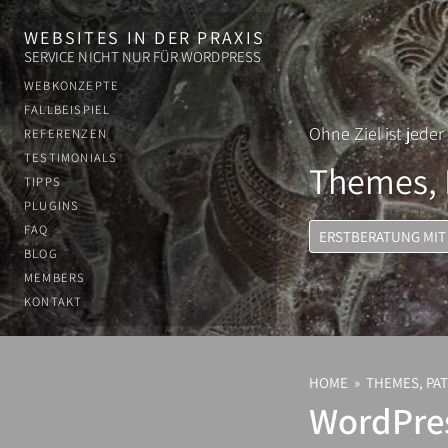
WEBSITES IN DER PRAXIS
SERVICE NICHT NUR FÜR WORDPRESS
WEBKONZEPTE
FALLBEISPIEL
Ohne Ziel ist jede
REFERENZEN
TESTIMONIALS
Themes, 
TIPPS
PLUGINS
FAQ
ERSTBERATUNG MIT
BLOG
MEMBERS
KONTAKT
HOME
»
THEMES, PA
WordPres