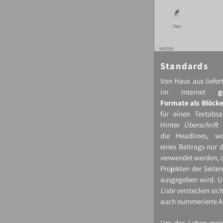
Standards
Von Haus aus liefer
im Internet
g
Formate als Blöck
für einen Textabsa
Hinter
Überschrift
v
die Headlines, wo
eines Beitrags nur d
verwendet werden, d
Projekten der Seitent
ausgegeben wird. U
Liste
verstecken sich
auch nummerierte A
Um das Leben mein