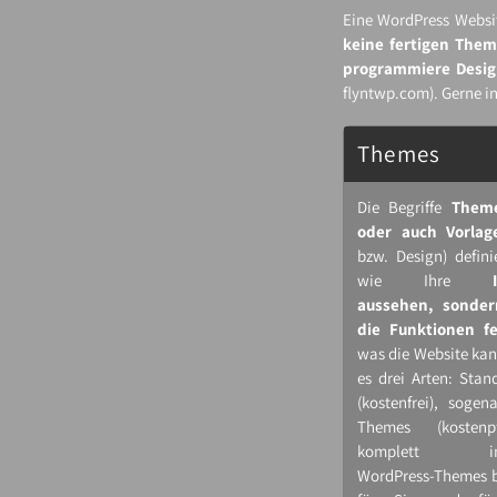
Eine WordPress Website
keine fertigen Them
programmiere Desig
flyntwp.com). Gerne i
Themes
Die Begriffe
Theme
oder auch Vorlag
bzw. Design) defini
wie Ihre
aussehen, sonder
die Funktionen fe
was die Website kann
es drei Arten: Sta
(kostenfrei), soge
Themes (kostenpf
komplett indiv
WordPress-​Themes 