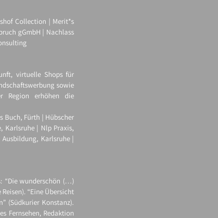
hof Collection | Merit*s
nbruch gGmbH | Nachlass
onsulting
nft, virtuelle Shops für
eundschaftswerbung sowie
er Region erhöhen die
s Buch, Fürth | Hübscher
Karlsruhe | Nlp Praxis,
 Ausbildung, Karlsruhe |
s: “Die wunderschön (…)
 Reisen). “Eine Übersicht
n” (Südkurier Konstanz).
hes Fernsehen, Redaktion