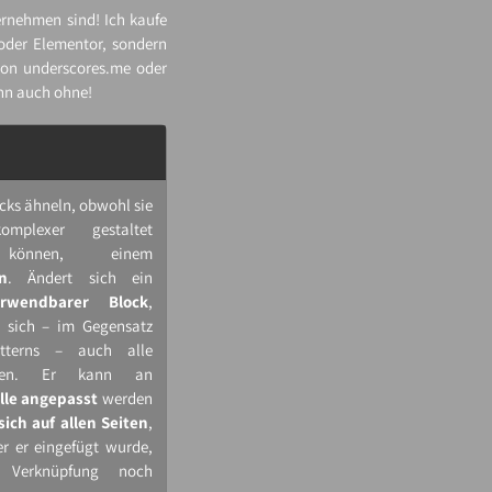
ternehmen sind! Ich kaufe
 oder Elementor, sondern
von underscores.me oder
ann auch ohne!
cks ähneln, obwohl sie
omplexer gestaltet
können, einem
n
. Ändert sich ein
rwendbarer Block
,
n sich – im Gegensatz
tterns – auch alle
ngen. Er kann an
elle angepasst
werden
sich auf allen Seiten
,
r er eingefügt wurde,
e Verknüpfung noch