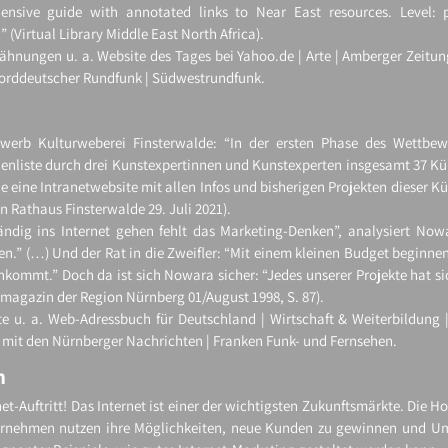
ensive guide with annotated links to Near East resources. Level: 
 (Virtual Library Middle East North Africa).
ähnungen u. a. Website des Tages bei Yahoo.de | Arte | Amberger Zeitung
Norddeutscher Rundfunk | Südwestrundfunk.
ewerb Kulturweberei Finsterwalde: “In der ersten Phase des Wettbe
rienliste durch drei Kunstexpertinnen und Kunstexperten insgesamt 37 Kü
 eine Intranetwebsite mit allen Infos und bisherigen Projekten dieser K
in Rathaus Finsterwalde 29. Juli 2021).
tändig ins Internet gehen fehlt das Marketing-​Denken”, analysiert Now
fen.” (…) Und der Rat in die Zweifler: “Mit einem kleinen Budget beginne
ankommt.” Doch da ist sich Nowara sicher: “Jedes unserer Projekte hat s
tmagazin der Region Nürnberg 01/August 1998, S. 87).
e u. a. Web-​Adressbuch für Deutschland | Wirtschaft & Weiterbildung |
 mit den Nürnberger Nachrichten | Franken Funk- und Fernsehen.
n
net-​Auftritt! Das Internet ist einer der wichtigsten Zukunftsmärkte. Die H
ternehmen nutzen ihre Möglichkeiten, neue Kunden zu gewinnen und Um