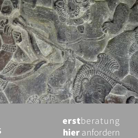
erst
beratung
s
hier
anfordern