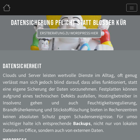
DATENSICHERUNG PFLICHT STATT BLOSSER KÜR
ERSTBERATUNG ZU WORDPRESS HIER
Datensicherheit
Clouds und Server leisten wertvolle Dienste im Alltag, oft genug
verlässt man sich jedoch blind darauf, dass alles funktioniert, statt
eine eigene Sicherung der Daten vorzunehmen. Festplatten können
aufgrund eines technischen Defekts ausfallen, Hostingbetreiber in
Insolvenz gehen und auch Feuchtigkeitsregulierung,
Brandfrüherkennung und Stickstofflöschung bieten in Rechenzentren
keinen absoluten Schutz gegen Schadensereignisse. Für umso
wichtiger halte ich entsprechende
Backups
, nicht nur von lokalen
Dateien im Office, sondern auch von externen Daten.