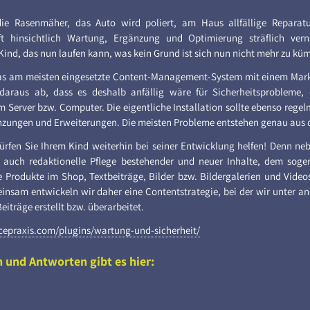
ie Rasenmäher, das Auto wird poliert, am Haus allfällige Repara
 hinsichtlich Wartung, Ergänzung und Optimierung sträflich verna
Kind, das nun laufen kann, was kein Grund ist sich nun nicht mehr zu kü
as am meisten eingesetzte Content-​Management-System mit einem Mark
n daraus ab, dass es deshalb anfällig wäre für Sicherheitsprobleme,
em Server bzw. Computer. Die eigentliche Installation sollte ebenso reg
nzungen und Erweiterungen. Die meisten Probleme entstehen genau aus 
ürfen Sie Ihrem Kind weiterhin bei seiner Entwicklung helfen! Denn n
e auch redaktionelle Pflege bestehender und neuer Inhalte, dem soge
e Produkte im Shop, Textbeiträge, Bilder bzw. Bildergalerien und Vide
insam entwickeln wir daher eine Contentstrategie, bei der wir unter an
träge erstellt bzw. überarbeitet.
epraxis.com/plugins/wartung-​und-sicherheit/
 und Antworten gibt es hier: