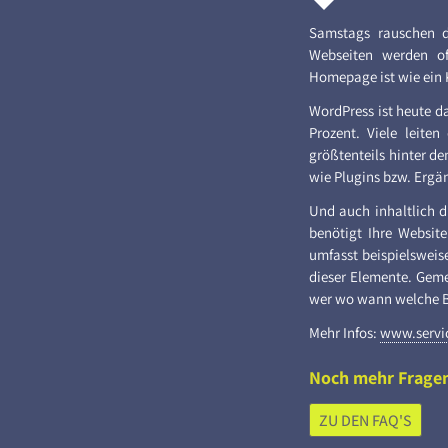
Samstags rauschen d
Webseiten werden oft
Homepage ist wie ein 
WordPress ist heute d
Prozent. Viele leite
größtenteils hinter d
wie Plugins bzw. Ergä
Und auch inhaltlich d
benötigt Ihre Websit
umfasst beispielsweis
dieser Elemente. Geme
wer wo wann welche Bei
Mehr Infos:
www.servic
Noch mehr Fragen
ZU DEN FAQ'S